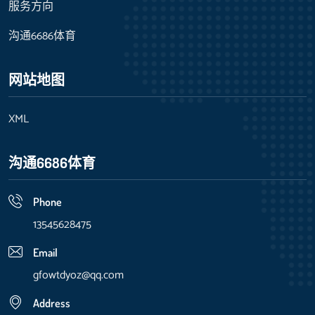
服务方向
沟通6686体育
网站地图
XML
沟通6686体育
Phone
13545628475
Email
gfowtdyoz@qq.com
Address